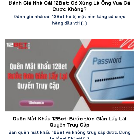
Đánh Giá Nhà Cái 12Bet: Có Xứng Là Ông Vua Cá
Cược Không?
Đánh giá nhà cái 12Bet hé lộ một nền tảng cá cược
hàng đầu với [...]
Quên Mật Khẩu 12Bet: Bước Đơn Giản Lấy Lại
Quyền Truy Cập
Bạn quên mật khẩu 12Bet và không truy cập được. Đừng
lo lắng! Chỉ với [...]