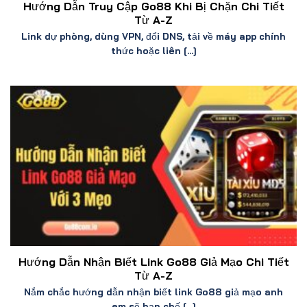
Hướng Dẫn Truy Cập Go88 Khi Bị Chặn Chi Tiết
Từ A-Z
Link dự phòng, dùng VPN, đổi DNS, tải về máy app chính
thức hoặc liên [...]
Hướng Dẫn Nhận Biết Link Go88 Giả Mạo Chi Tiết
Từ A-Z
Nắm chắc hướng dẫn nhận biết link Go88 giả mạo anh
em sẽ hạn chế [...]