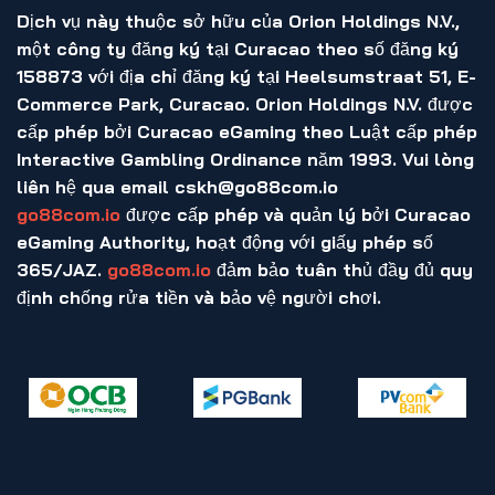
Dịch vụ này thuộc sở hữu của
Orion Holdings N.V.
,
một công ty đăng ký tại
Curacao
theo số đăng ký
158873
với địa chỉ đăng ký tại
Heelsumstraat 51, E-
Commerce Park, Curacao
. Orion Holdings N.V. được
cấp phép bởi
Curacao eGaming
theo Luật cấp phép
Interactive Gambling Ordinance năm 1993. Vui lòng
liên hệ qua email
cskh@go88com.io
go88com.io
được cấp phép và quản lý bởi
Curacao
eGaming Authority
, hoạt động với giấy phép số
365/JAZ
.
go88com.io
đảm bảo tuân thủ đầy đủ quy
định chống rửa tiền và bảo vệ người chơi.