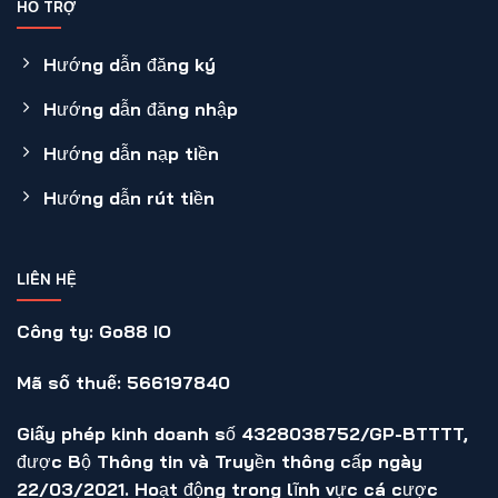
HỖ TRỢ
Hướng dẫn đăng ký
Hướng dẫn đăng nhập
Hướng dẫn nạp tiền
Hướng dẫn rút tiền
LIÊN HỆ
Công ty:
Go88 IO
Mã số thuế:
566197840
Giấy phép kinh doanh
số 4328038752/GP-BTTTT,
được Bộ Thông tin và Truyền thông cấp ngày
22/03/2021. Hoạt động trong lĩnh vực cá cược