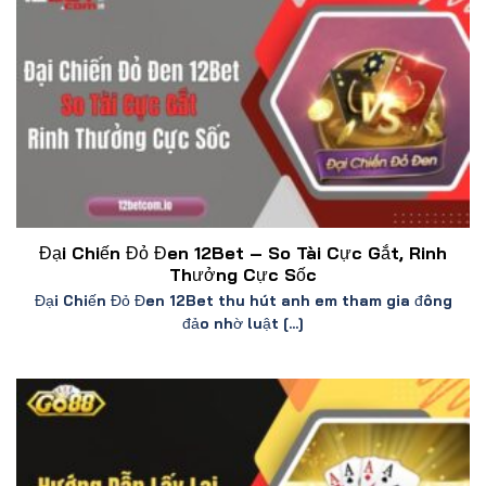
Đại Chiến Đỏ Đen 12Bet – So Tài Cực Gắt, Rinh
Thưởng Cực Sốc
Đại Chiến Đỏ Đen 12Bet thu hút anh em tham gia đông
đảo nhờ luật [...]