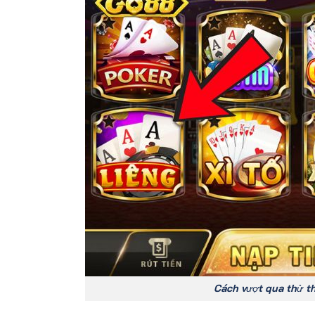
Cách vượt qua thử t