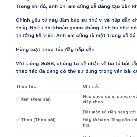
Trong khi đó, anh chị em cũng dễ dàng tạo bàn k
Chính yếu tố này đảm bảo sự thú vị và hấp dẫn c
thấy. Nhiều tài khoản game khẳng định họ như có
thưởng kể trên. Anh em cũng là một trong số đ
Hàng loạt thao tác đầy hấp dẫn
Với
Liêng Go88
, chúng ta sẽ nhận về ba lá bài t
thao tác đa dạng có thể sử dụng trong ván bài cũ
Thao tác
Chi tiết
Nếu chưa có ai cược ở vò
✅ Xem (Xem bài)
tiếp theo.
Đặt một số tiền bằng với
✅ Theo (Theo bài)
Đây là hành động cần thi
hỏi.