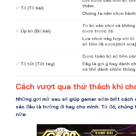
Đặt cược cao hơn số tiền
thêm.
✅ Tố (Tố bài)
Chúng ta nên chọn hành đ
Từ bỏ ván chơi và không 
✅ Úp bỏ (Bỏ bài)
cược trước đó.
Lựa chọn này hợp với tổ 
số tiền đã cược(một nửa
Cược toàn bộ số tiền còn
✅ Tố tất (Tất tay)
Đây là gợi ý hay dành ch
có thể dành chiến thắng
Cách vượt qua thử thách khi c
Những gợi mở sau sẽ giúp gamer sớm biết cách
xác đâu là hướng đi hay cho mình. Từ đó, chúng 
nữa: