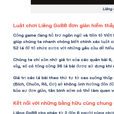
Liêng
Luật chơi Liêng Go88 đơn giản hiếm thấ
Cổng game đang hỗ trợ ngôn ngữ và tiền tệ Việt
giúp chúng ta nhanh chóng biết chính xác luật c
52 lá để tổ chức cược với những yêu cầu dễ hiểu
Chúng ta chỉ cần nhớ giá trị của các quân bài 6, 7
vậy, sẽ có tổng cộng 36 lá bài được sử dụng khi 
Giá trị các lá bài theo thứ tự từ cao xuống thấp đ
(Bích, Chuồn, Rô, Cơ) sẽ không ảnh hưởng đến đ
bảo sự đơn giản, tân binh sớm có thể làm quen v
Kết nối với những bằng hữu cùng chung 
Liêng Go88
cho phép từ 2 đến 6 người cùng chơi