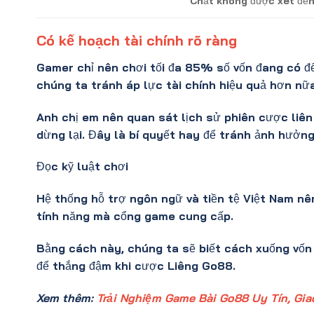
Chất không được xét đến
Có kế hoạch tài chính rõ ràng
Gamer chỉ nên chơi tối đa 85% số vốn đang có để
chúng ta tránh áp lực tài chính hiệu quả hơn nữa
Anh chị em nên quan sát lịch sử phiên cược liên 
dừng lại. Đây là bí quyết hay để tránh ảnh hưởn
Đọc kỹ luật chơi
Hệ thống hỗ trợ ngôn ngữ và tiền tệ Việt Nam nê
tính năng mà cổng game cung cấp.
Bằng cách này, chúng ta sẽ biết cách xuống vốn
để thắng đậm khi cược
Liêng Go88
.
Xem thêm:
Trải Nghiệm Game Bài Go88 Uy Tín, Gia