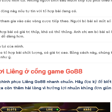
 cược hiện tại. Những người chơi sau muốn tiếp tục phải theo 
ộng này nếu tự tin với tổ hợp bài đang có.
tham gia vào các vòng cược tiếp theo. Người bỏ bài sẽ mất số 
hợp bài có giá trị thấp, khó có thể thắng. Anh chị em bỏ bài sẽ
) dễ dàng hơn.
 lại của mình.
o tổ hợp bài chất lượng, có giá trị cao. Bằng cách này, chúng
 như ý.
hơi Liêng ở cổng game Go88
 chinh phục
Liêng Go88
nhanh chuẩn. Hãy đọc kỹ để biết
ta còn thêm hài lòng vì hưởng lợi nhuận khủng đơn giản