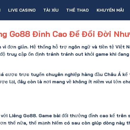
I
LIVE CASINO
TÀI XỈU
THỂ THAO
KHUYẾN MÃI
ng Go88 Đỉnh Cao Để Đổi Đời Như
vì đơn giản. Hệ thống hỗ trợ ngôn ngữ và tiền tệ Việt 
độ truy cập ổn định tránh tránh out khỏi game khi đang
 cá cược trực tuyến chuyên nghiệp hàng đầu Châu Á kể 
ợc lại, đây còn là nơi mang về không ít niềm vui lớn ch
 với
Liêng Go88
. Game bài đổi thưởng đỉnh cao kể trên 
 Hơn thế nữa, thế mạnh hiếm có sau còn giúp dòng này 