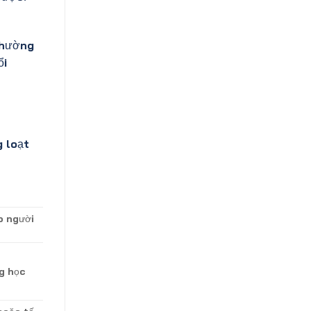
thường
ổi
g loạt
o người
ng học